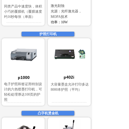
激光刻蚀
同类产品中速度快，体积
光源：光纤激光器，
小巧的覆膜机（覆膜速度
约16秒每张（单面）
MOPA技术
功率：10W
护照打印机
p402i
p1000
电子护照和签证而特别设
大容量墨盒允许打印多达
计的六色喷墨打印机，可
8000本护照（平均）
轻松处理厚达100页的护
照
凸字机烫金机