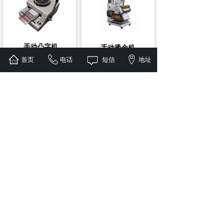
手动凸字机
手动烫金机
英文字母:A - Z
首页
电话
短信
地址
(1) 平面发热板，配合硅
小数字:0 - 9 符号
胶，烫平面、凸字都可
以。
大数字:0 - 9 特殊字符: K
V J
自助一体机
便捷式自助机
立式自助机
10.1寸磁控触摸屏显示
G内存；256G固态硬盘；
器；
18个USB接口；12个
I5工控机；4G内存，
COM口