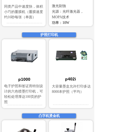
激光刻蚀
同类产品中速度快，体积
光源：光纤激光器，
小巧的覆膜机（覆膜速度
约16秒每张（单面）
MOPA技术
功率：10W
护照打印机
p402i
p1000
电子护照和签证而特别设
大容量墨盒允许打印多达
计的六色喷墨打印机，可
8000本护照（平均）
轻松处理厚达100页的护
照
凸字机烫金机