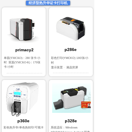
经济型热升华证卡打印机
新闻动态
NEWS
p286e
primacy2
单面(YMCKO)：280 张卡/小
彩色打印(YMCKO) 180张/小
时 双面(YMCKO-K)：170张
时
卡/小时
显示装置 · 液晶荧屏
p360e
p328e
彩色热升华/单色热转印/可视卡
系统适应：
Windows