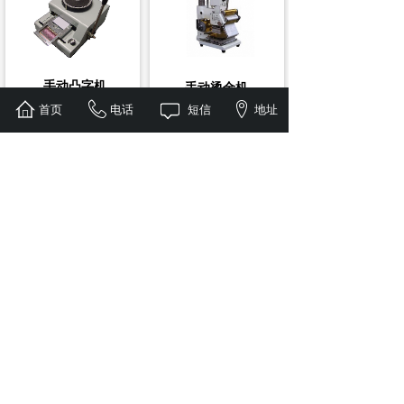
手动凸字机
手动烫金机
英文字母:A - Z
首页
电话
短信
地址
(1) 平面发热板，配合硅
小数字:0 - 9 符号
胶，烫平面、凸字都可
以。
大数字:0 - 9 特殊字符: K
V J
自助一体机
便捷式自助机
立式自助机
10.1寸磁控触摸屏显示
G内存；256G固态硬盘；
器；
18个USB接口；12个
I5工控机；4G内存，
COM口